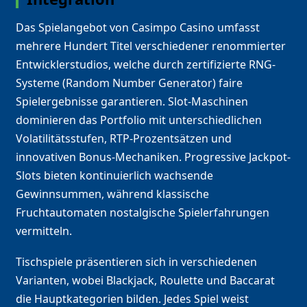
Das Spielangebot von Casimpo Casino umfasst
mehrere Hundert Titel verschiedener renommierter
Entwicklerstudios, welche durch zertifizierte RNG-
Systeme (Random Number Generator) faire
Spielergebnisse garantieren. Slot-Maschinen
dominieren das Portfolio mit unterschiedlichen
Volatilitätsstufen, RTP-Prozentsätzen und
innovativen Bonus-Mechaniken. Progressive Jackpot-
Slots bieten kontinuierlich wachsende
Gewinnsummen, während klassische
Fruchtautomaten nostalgische Spielerfahrungen
vermitteln.
Tischspiele präsentieren sich in verschiedenen
Varianten, wobei Blackjack, Roulette und Baccarat
die Hauptkategorien bilden. Jedes Spiel weist