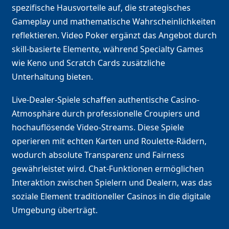
spezifische Hausvorteile auf, die strategisches
Gameplay und mathematische Wahrscheinlichkeiten
reflektieren. Video Poker ergänzt das Angebot durch
skill-basierte Elemente, während Specialty Games
wie Keno und Scratch Cards zusätzliche
Unterhaltung bieten.
Live-Dealer-Spiele schaffen authentische Casino-
Atmosphäre durch professionelle Croupiers und
hochauflösende Video-Streams. Diese Spiele
operieren mit echten Karten und Roulette-Rädern,
wodurch absolute Transparenz und Fairness
gewährleistet wird. Chat-Funktionen ermöglichen
Interaktion zwischen Spielern und Dealern, was das
soziale Element traditioneller Casinos in die digitale
Umgebung überträgt.