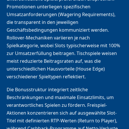
Promotionen unterliegen spezifischen
Umsatzanforderungen (Wagering Requirements),
die transparent in den jeweiligen
Geschäftsbedingungen kommuniziert werden.
Rollover-Mechaniken variieren je nach
Spielkategorie, wobei Slots typischerweise mit 100%
zur Umsatzerfüllung beitragen. Tischspiele weisen
meist reduzierte Beitragsraten auf, was die
unterschiedlichen Hausvorteile (House Edge)
verschiedener Spieltypen reflektiert.
Die Bonusstruktur integriert zeitliche
Beschränkungen und maximale Einsatzlimits, um
verantwortliches Spielen zu fördern. Freispiel-
Aktionen konzentrieren sich auf ausgewählte Slot-
Titel mit definierten RTP-Werten (Return to Player),
während Cashback-Programme auf Netto-Verluste