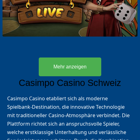
Mehr anzeigen
Casimpo Casino Schweiz
Casimpo Casino etabliert sich als moderne
Spielbank-Destination, die innovative Technologie
mit traditioneller Casino-Atmosphäre verbindet. Die
Plattform richtet sich an anspruchsvolle Spieler,
welche erstklassige Unterhaltung und verlässliche